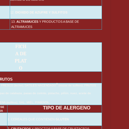
12.
DIOXIDO DE AZUFRE Y SULFITOS
13.
ALTRAMUCES
Y PRODUCTOS A BASE DE
ALTRAMUCES
FICH
A DE
PLAT
O
FRUTOS
®
FRESCO (leche), DATILES HACENDADO
(trazas de sulfitos), FRUTOS
pipas de calabaza, pasas de corintio, pistacho, piñón, nuez, aceite de
 (sulfitos), SAL, MIEL, PIMIENTA.
TIPO DE ALERGENO
ESE
IA
1. CEREALES QUE CONTIENEN
GLUTEN
2.
CRUTACEOS
Y PROCTOS A BASE DE CRUSTACEOS