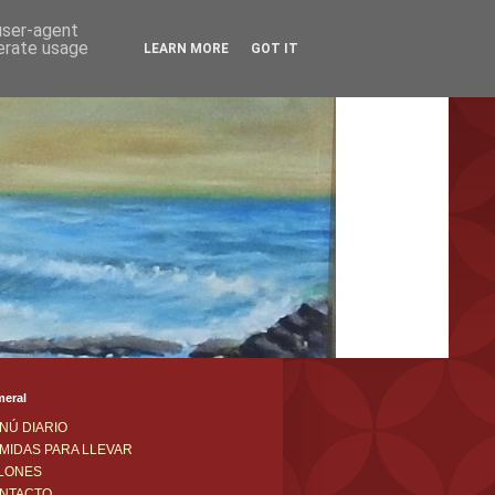
 user-agent
nerate usage
LEARN MORE
GOT IT
meral
NÚ DIARIO
MIDAS PARA LLEVAR
LONES
NTACTO