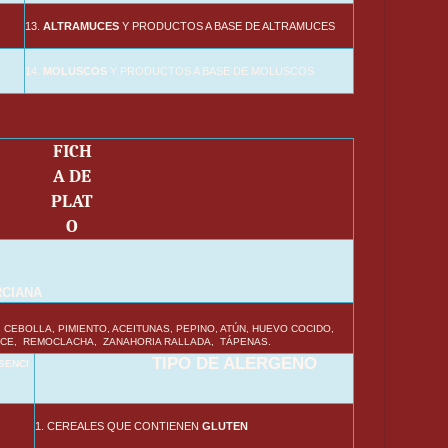
13.
ALTRAMUCES
Y PRODUCTOS A BASE DE ALTRAMUCES
14.
MOLUSCOS
Y PRODUCTOS A BASE DE MOLUSCOS
FICH
A DE
PLAT
O
CIANA
 CEBOLLA, PIMIENTO, ACEITUNAS, PEPINO, ATÚN, HUEVO COCIDO,
CE, REMOCLACHA, ZANAHORIA RALLADA, TÁPENAS.
TIPO DE ALERGENO
SENCI
1. CEREALES QUE CONTIENEN
GLUTEN