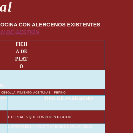
al
COCINA CON ALERGENOS EXISTENTES
N DE GESTIÓN
FICH
A DE
PLAT
O
TA
 CEBOLLA, PIMIENTO, ACEITUNAS, PEPINO
TIPO DE ALERGENO
SENC
1. CEREALES QUE CONTIENEN
GLUTEN
2.
CRUTACEOS
Y PROCTOS A BASE DE CRUSTACEOS