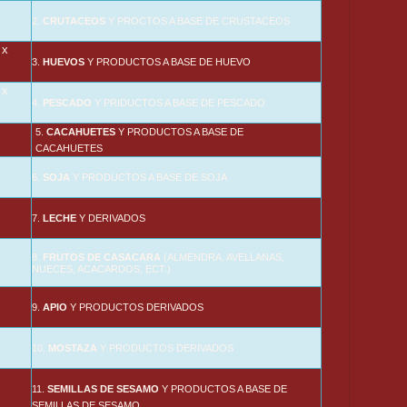
2.
CRUTACEOS
Y PROCTOS A BASE DE CRUSTACEOS
x
3.
HUEVOS
Y PRODUCTOS A BASE DE HUEVO
x
4.
PESCADO
Y PRIDUCTOS A BASE DE PESCADO
5.
CACAHUETES
Y PRODUCTOS A BASE DE
CACAHUETES
6.
SOJA
Y PRODUCTOS A BASE DE SOJA
7.
LECHE
Y DERIVADOS
8.
FRUTOS DE CASACARA
(ALMENDRA, AVELLANAS,
NUECES, ACACARDOS, ECT.)
9.
APIO
Y PRODUCTOS DERIVADOS
10.
MOSTAZA
Y PRODUCTOS DERIVADOS
11.
SEMILLAS DE SESAMO
Y PRODUCTOS A BASE DE
SEMILLAS DE SESAMO