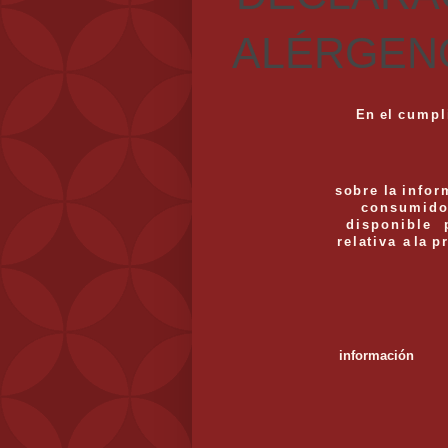
ALÉRGEN
En
el
cumpl
sobre
la
infor
consumido
disponible
relativa
a
la
p
Diríjase 
información
Ba