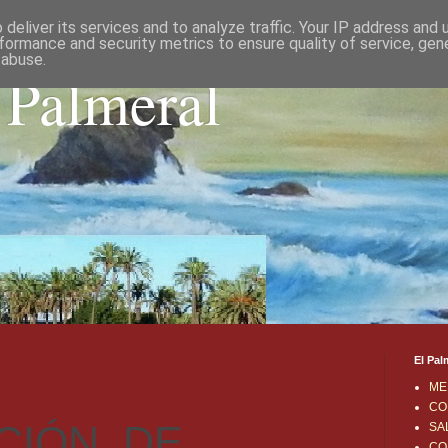
deliver its services and to analyze traffic. Your IP address and
formance and security metrics to ensure quality of service, ge
 abuse.
 Palmeral
El Pal
ME
CO
CIÓN DE
SA
CO