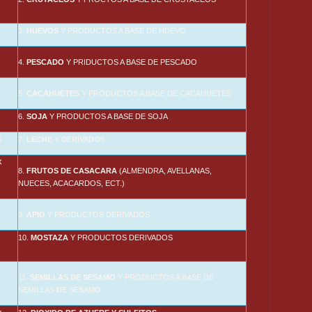
3.
HUEVOS
Y PRODUCTOS A BASE DE HUEVO
4.
PESCADO
Y PRIDUCTOS A BASE DE PESCADO
5.
CACAHUETES
Y PRODUCTOS A BASE DE CACAHUETES
6.
SOJA
Y PRODUCTOS A BASE DE SOJA
x
7.
LECHE
Y DERIVADOS
x
8.
FRUTOS DE CASACARA
(ALMENDRA, AVELLANAS,
NUECES, ACACARDOS, ECT.)
9.
APIO
Y PRODUCTOS DERIVADOS
10.
MOSTAZA
Y PRODUCTOS DERIVADOS
11.
SEMILLAS DE SESAMO
Y PRODUCTOS A BASE DE
SEMILLAS DE SESAMO