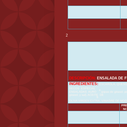
2
DESCRIPCIÓN:
ENSALADA DE 
INGREDIENTES:
ESCAROLA, QUESO 
SECOS ESPECIAL
®
ENSALADAS AURO
(pipas de girasol, 
girasol, y sal), ACEITE DE
S
OLIVA VIRGEN EXTRA, VINAGRE DE MODENA
PR
NC