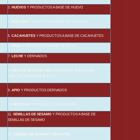
3.
HUEVOS
Y PRODUCTOS A BASE DE HUEVO
4.
PESCADO
Y PRIDUCTOS A BASE DE PESCADO
5.
CACAHUETES
Y PRODUCTOS A BASE DE CACAHUETES
6.
SOJA
Y PRODUCTOS A BASE DE SOJA
7.
LECHE
Y DERIVADOS
8.
FRUTOS DE CASACARA
(ALMENDRA, AVELLANAS,
NUECES, ACACARDOS, ECT.)
9.
APIO
Y PRODUCTOS DERIVADOS
10.
MOSTAZA
Y PRODUCTOS DERIVADOS
11.
SEMILLAS DE SESAMO
Y PRODUCTOS A BASE DE
SEMILLAS DE SESAMO
12.
DIOXIDO DE AZUFRE Y SULFITOS