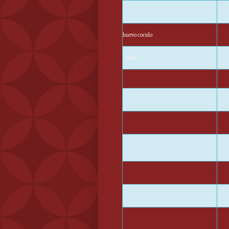
huevo cocido
atún