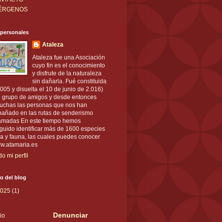
ÉRGENOS
 personales
Ataleza
Ataleza fue una Asociación
cuyo fin es el conocimiento
y disfrute de la naturaleza
sin dañarla. Fué constituida
.005 y disuelta el 10 de junio de 2.016)
n grupo de amigos y desde entonces
uchas las personas que nos han
añado en las rutas de senderismo
amadas En este tiempo hemos
guido identificar más de 1600 especies
ra y fauna, las cuales puedes conocer
w.atamaria.es
do mi perfil
o del blog
2025
(1)
Denunciar
cio