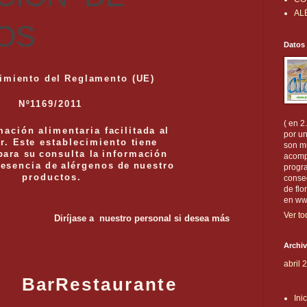
AL
OS
Datos
imiento
del
Reglamento
(UE)
Nº1169/2011
( en 2
mación alimentaria
facilitada
al
por u
r.
Este
establecimiento
tiene
son m
para
su
consulta
la
información
acomp
resencia
de
alérgenos
de
nuestro
progr
productos.
conse
de flo
en ww
Ver to
a nuestro personal si desea más
Archiv
abril 
r
Restaurante
Ini